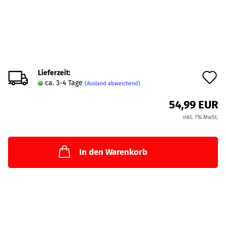
Lieferzeit:
A
ca. 3-4 Tage
(Ausland abweichend)
d
54,99 EUR
M
inkl. 7% MwSt.
In den Warenkorb