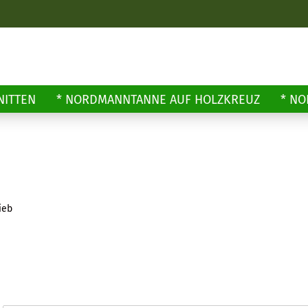
NITTEN
* NORDMANNTANNE AUF HOLZKREUZ
* N
ieb