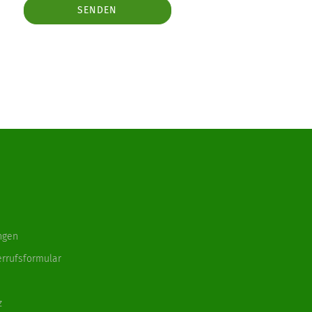
SENDEN
ngen
errufsformular
z