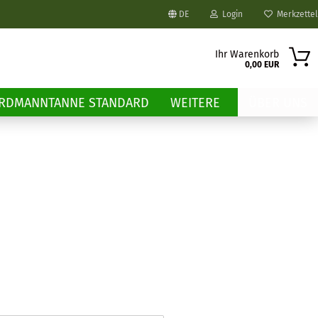
DE
Login
Merkzettel
Sprache auswählen
Ihr Warenkorb
0,00 EUR
E-Mail
ORDMANNTANNE STANDARD
WEITERE
ÜBER UNS
Passwort
Konto erstellen
Passwort vergessen?