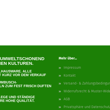
 UMWELTSCHONEND
Mehr über...
GENEN KULTUREN.
Impressum
HLHAUSWARE. ALLE
 KURZ VOR DEM VERKAUF
Kontakt
AUMBUSCH-
Versand- & Zahlungsbedingu
N ZUM FEST FRISCH DUFTEN
Widerrufsrecht & Muster-Wid
EGE UND STÄNDIGE K
AGB
E HOHE QUALITÄT.
Privatsphäre und Datenschut